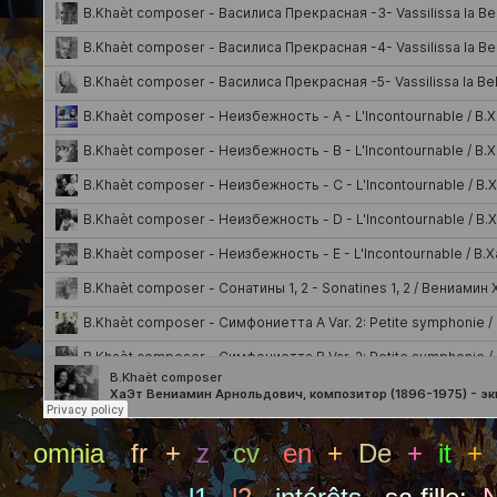
omnia
fr
+
z
cv
en
+
De
+
it
+