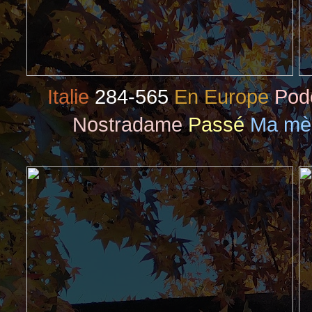
Italie
284-565
En Europe
Pod
Nostradame
Passé
Ma mè