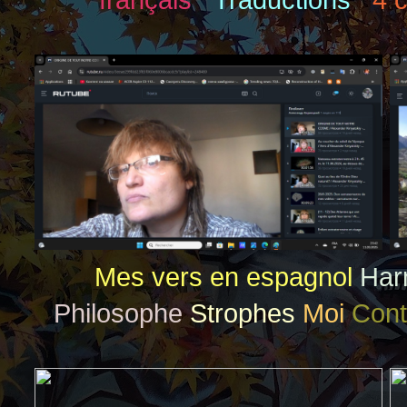
français
Traductions
4 
Mes vers en espagnol
Har
Philosophe
Strophes
Moi
Con