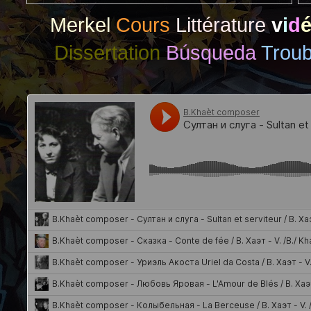
Merkel
Cours
Littérature
v
i
d
Dissertation
Búsqueda
Trou