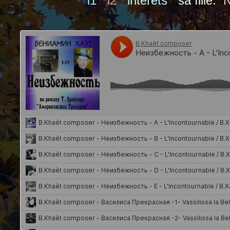
l1
l2
intérêts
sa fille:
N