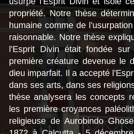
usurpé l’Esprit Divin et isolé
propriété. Notre thèse détermin
humaine comme de l’usurpatio
raisonnable. Notre thèse expliq
l’Esprit Divin était fondée su
première créature devenue le 
dieu imparfait. Il a accepté l’Espr
dans ses arts, dans ses religion
thèse analysera les concepts re
les première croyances paléolit
religieuse de Aurobindo Ghose
1872 à Calcutta - 5 décembre