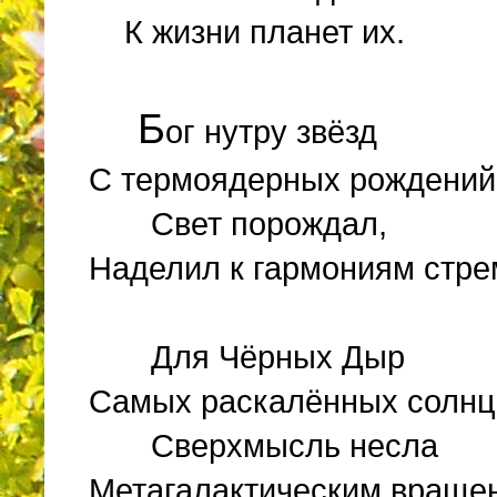
К жизни планет их.
Б
ог нутру звёзд
С термоядерных рождений 
Свет порождал,
Наделил к гармониям стр
Для Чёрных Дыр
Самых раскалённых солнц
Сверхмысль несла
Метагалактическим враще