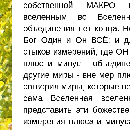
собственной МАКРО м
вселенным во Вселен
объединения нет конца. Н
Бог Один и Он ВСЁ: и д
стыков измерений, где ОН
плюс и минус - объедине
другие миры - вне мер пл
сотворил миры, которые н
сама
B
селенная вселе
представить эти божеств
измерения плюса и минуса