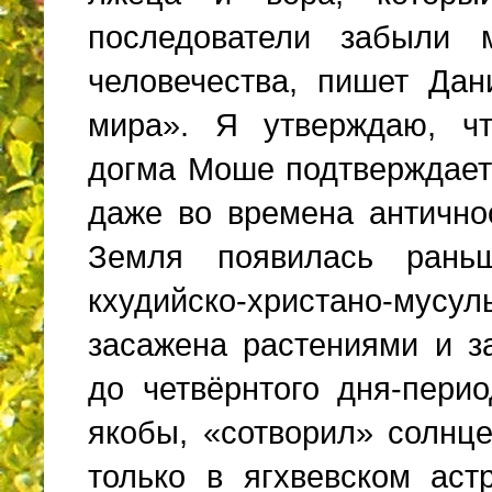
последователи забыли 
человечества, пишет Да
мира». Я утверждаю, чт
догма Моше подтверждает
даже во времена антично
Земля появилась рань
кхудийско-христано-м
засажена растениями и 
до четвёрнтого дня-перио
якобы, «сотворил» солнце
только в ягхвевском аст