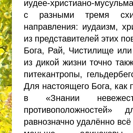
иудее-христиано-мусульма
с разными тремя схи
направления: иудаизм, х
из представителей этих по
Бога, Рай, Чистилище ил
из дикой жизни точно так
питекантропы, гельдербе
Для настоящего Бога, как
в «Знании невеже
противоположностей»
равнозначно удалённо вс