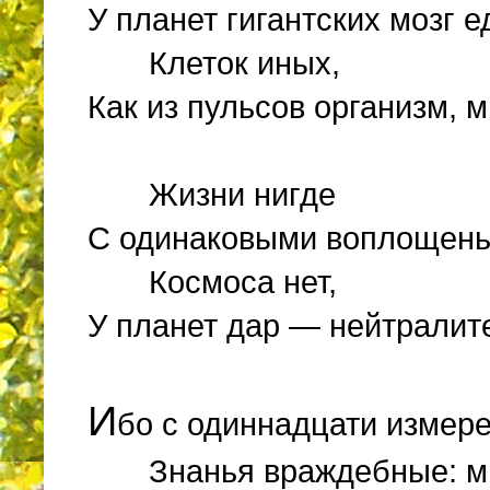
У планет гигантских мозг е
Клеток иных,
Как из пульсов организм, м
Жизни нигде
С одинаковыми воплощен
Космоса нет,
У планет дар — нейтралите
И
бо с одиннадцати измере
Знанья враждебные: ми