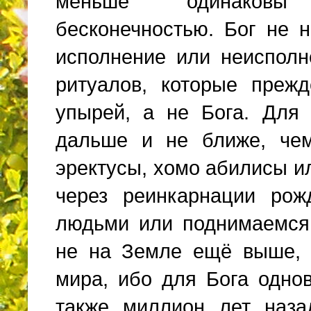
меньше одинаковы
бесконечностью. Бог не 
исполнение или неиспол
ритуалов, которые преж
упырей, а не Бога. Для
дальше и не ближе, че
эректусы, хомо абилисы и
через реинкарнации ро
людьми или поднимаемся
не на Земле ещё выше, 
мира, ибо для Бога однов
также миллион лет наза