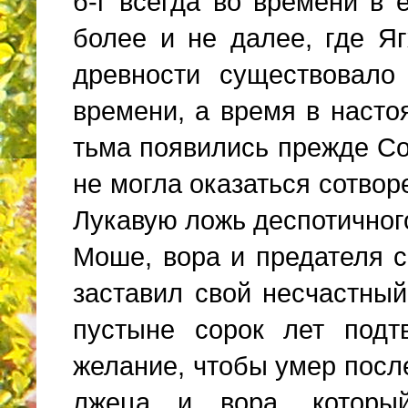
б-г всегда во времени в 
более и не далее, где Я
древности существовало
времени, а время в насто
тьма появились прежде Со
не могла оказаться сотвор
Лукавую ложь деспотичного
Моше, вора и предателя с
заставил свой несчастны
пустыне сорок лет подт
желание, чтобы умер посл
лжеца и вора, которы