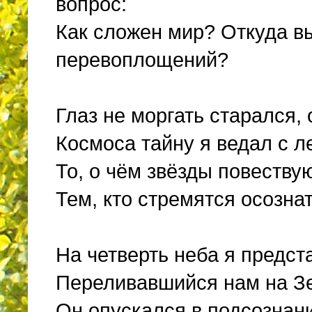
вопрос:
Как сложен мир? Откуда 
перевоплощений?
Глаз не моргать старался, 
Космоса тайну я ведал с 
То, о чём звёзды повествую
Тем, кто стремятся осозна
На четверть неба я предст
Переливавшийся нам на З
Он опускался в подсознан