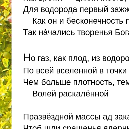
Для водорода первый зажж
Как он и бесконечность п
Так нáчались творенья Бог
Н
о газ, как плод, из водо
По всей вселенной в точки
Чем больше плотность, тем
Волей раскалённой
Празвёздной массы ад зак
Чтоб шли сращенья ядерны