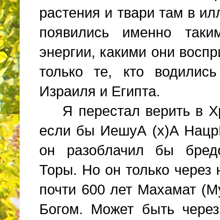
растения и твари там в и
появились именно таки
энергии, какими они восп
только те, кто водилис
Израиля и Египта.
Я перестал верить в Хр
если бы Иешу
A
(х)А Нацр
он разоблачил бы бред
Торы. Но он только через н
почти 600 лет Махамат (М
Богом. Может быть чере