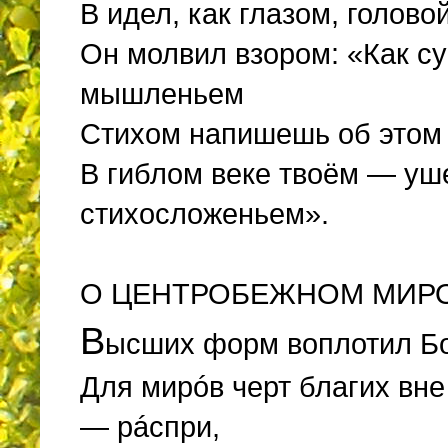
В идел, как глазом, голово
Он молвил взором: «Как с
мышленьем
Стихом напишешь об этом 
В гиблом веке твоём — у
стихосложеньем».
О
ЦЕНТРОБЕЖНОМ МИР
В
ысших форм воплотил Бо
Для мирóв черт благих вне 
— рáспри,