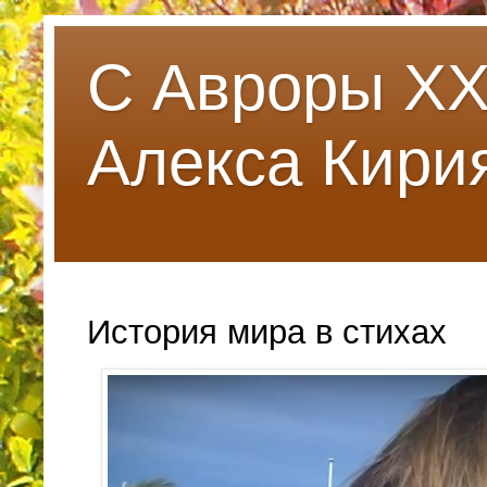
С Авроры XX
Алeкса Кири
История мира в стихах