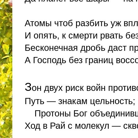
Атомы чтоб разбить уж впл
И опять, к смерти рвать бе
Бесконечная дробь даст пр
А Господь без границ воссо
З
он двух риск войн проти
Путь — знакам цельность; 
Протоны Бог объединив
Ход в Рай с молекул — скво