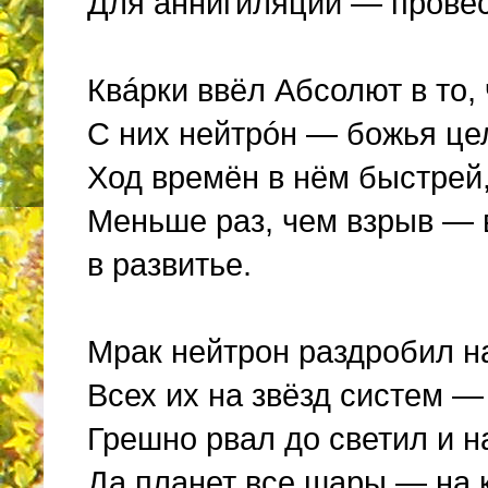
Для аннигиляций — провес
Квáрки ввёл Абсолют в то,
С них нейтрóн — божья це
Ход времён в нём быстрей,
Меньше раз, чем взрыв — 
в развитье.
Мрак нейтрон раздробил на
Всех их на звёзд систем 
Грешно рвал до светил и н
Да планет все шары — на 