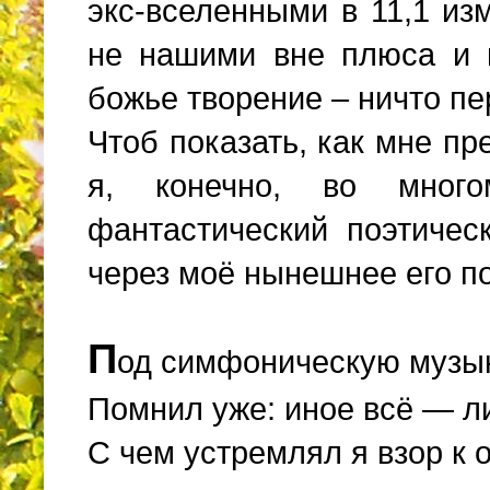
экс-вселенными в 11,1 и
не нашими вне плюса и 
божье творение – ничто пе
Чтоб показать, как мне пр
я, конечно, во мног
фантастический поэтичес
через моё нынешнее его п
П
од симфоническую музык
Помнил уже: иное всё — л
С чем устремлял я взор к о