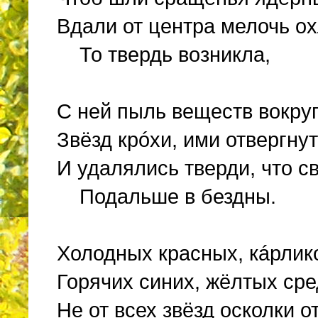
Вдали от центра мелочь о
То твердь возникла,
С ней пыль веществ вокруг
Звёзд крóхи, ими отвергну
И удалялись тверди, что с
Подальше в бездны.
Холодных красных, кáрлико
Горячих синих, жёлтых сре
Не от всех звёзд осколки 