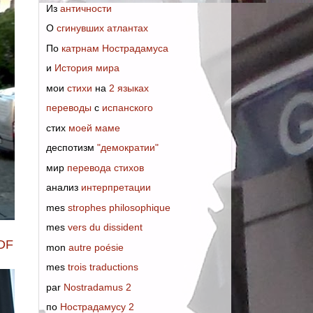
Из
античности
О
сгинувших атлантах
По
катрнам Нострадамуса
и
История мира
мои
стихи
на
2 языках
переводы
с
испанского
стих
моей маме
деспотизм
"демократии"
мир
перевода стихов
анализ
интерпретации
mes
strophes philosophique
mes
vers du dissident
DF
mon
autre poésie
mes
trois traductions
par
Nostradamus 2
по
Нострадамусу 2