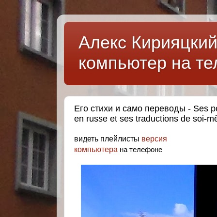
Алекс Кирияцкий: 
компьютер на тел
Его стихи и само переводы - Ses 
en russe et ses traductions de soi-
видеть плейлисты
версия
компьютера
на телефоне