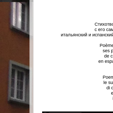
Стихотв
с его с
итальянский и испански
Poèmes
ses p
de c
en espa
Poemi
le s
di 