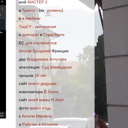
мoй
МАСТЕР 2
в
Тренто
- (ак.
уровень
)
и
в Квебеке
ТашГУ
-
дипломная
и
докторат
в
Страсбурге
EC
для сталинистов
Иосиф Бродский
Франции
дар
Владимира Алтухова
апелляция:
Cуд Швейцарии
прошли
10 лет
cайт
моего дедушки
композитора
В.Хаэта
cайт
моей мамы Н.Хаэт
фото
моего отца
к
Ангеле Меркель
и
Рабство в Испании