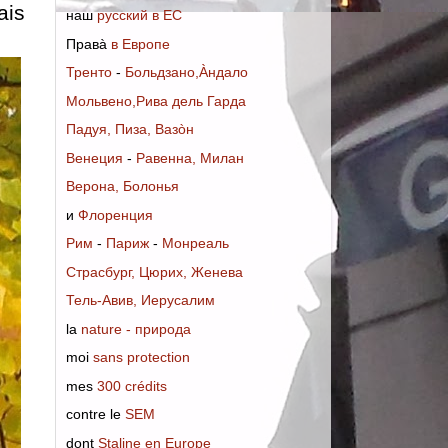
ais
наш
русский в ЕС
Правà
в Европе
Тренто
-
Больдзано,Àндало
Мольвено,Рива дель Гарда
Падуя, Пиза, Вазòн
Венеция
-
Равенна, Mилан
Верона, Болонья
и
Флоренция
Рим
-
Париж
-
Монреаль
Страсбург, Цюрих, Женева
Тель-Авив, Иерусалим
la
nature - природа
moi
sans protection
mes
300 crédits
contre le
SEM
dont
Staline en Europe