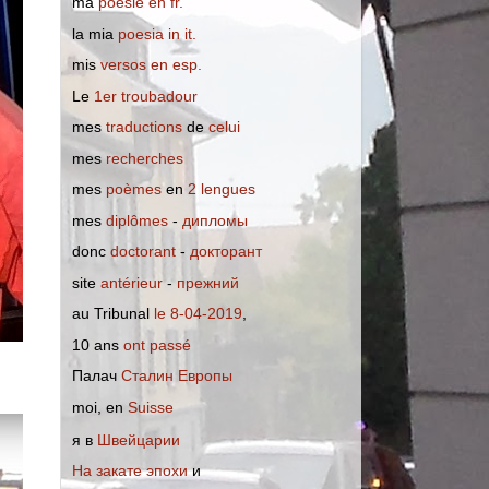
ma
poésie en fr.
la mia
poesia in it.
mis
versos en esp.
Le
1er troubadour
mes
traductions
de
celui
mes
recherches
mes
poèmes
en
2 lengues
mes
diplômes
-
дипломы
donc
doctorant
-
докторант
site
antérieur
-
прежний
au Tribunal
le 8-04-2019
,
10 ans
ont passé
Палач
Сталин Европы
moi, en
Suisse
я в
Швейцарии
На закате эпохи
и