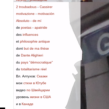
2 troubadous
-
Cassirer
motivazione
-
motivación
Absoluto
-
de mí
de
poetas
-
apatride
des
influences
et
philosophie antique
dont
but de ma thèse
de
Dante Alighieri
du
pays "démocratique"
du
totalitarisme réel
Вл. Алтухов:
Сказки
мои
стихи в Ютубе
видео
по Швейцарии
уровень
жизни в США
и в
Канаде