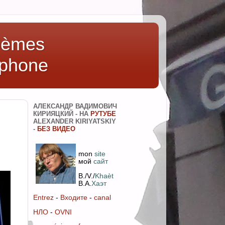
Poèmes
éphone
АЛЕКСАНДР ВАДИМОВИЧ
КИРИЯЦКИЙ - НА
РУТУБЕ
ALEXANDER KIRIYATSKIY
-
БЕЗ ВИДЕО
mon
site
мoй
сайт
B./V./
Khaèt
В.А.
Хаэт
Entrez
-
Входите
-
canal
НЛО
-
OVNI