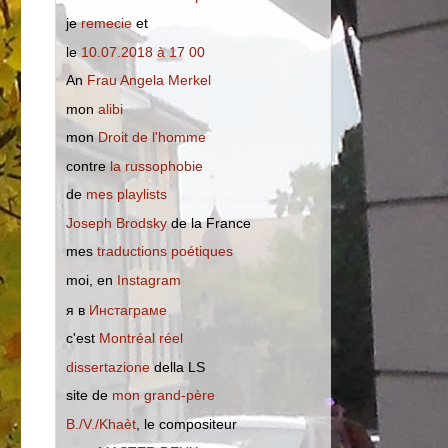
je
remecie
et
le
10.07.2018 à 17 00
An
Frau Angela Merkel
mon
alibi
mon
Droit de l'homme
сontre
la russophobie
de
mes playlists
Joseph Brodsky
de la France
mes
traductions poétiques
moi, en
Instagram
я в
Инстаграме
c'est
Montréal réel
dissertazione
della LS
site de
mon grand-père
B./V./Khaèt
, le compositeur