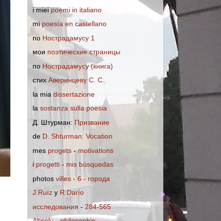
i miei
poemi in italiano
mi
poesía en castellano
по
Нострадамусу 1
мои
поэтические страницы
по
Нострадамусу (книга)
стих
Аверинцеву С. С.
la mia
dissertazione
la
sostanza sulla poesia
Д. Штурман:
Призвание
de
D. Shturman: Vocation
mes
progets
-
motivations
i
progetti
-
mis búsquedas
photos
villes - 6 - города
J.Ruíz
y
R.Darío
исследования
-
284-565
Absolu
-
philosophie