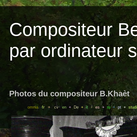
Compositeur Be
par ordinateur 
Photos du compositeur B.Khaèt
omnia
fr
+
cv
en
+
De
+
it
+
es
+
ru
+
pt
+
stud