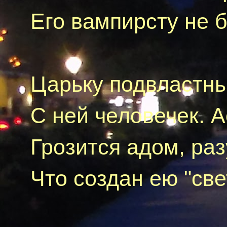
Его
вампирсту
не б
Царьку
подвластн
C
ней человечек. А
Грозится адом, раз
Что создан ею "све