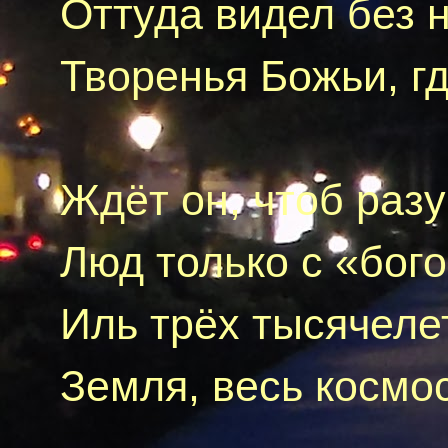
Оттуда видел без 
Творенья Божьи, г
Ждёт
o
н
, чтоб раз
Люд только с «бого
Иль трёх тысячелет
Земля, весь космос