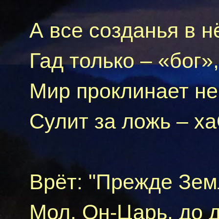
A
все
созданья
в нё
Гад
только – «бог»,
Мир проклинает не
Сулит за ложь –
ха
Врёт: "Прежде Зем
Мол,
O
н-Царь
, до 