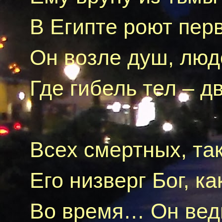
В Египте роют пер
Он возле душ, люд
Где гибель тел – д
Все
x
смертных, так
Его низверг Бог, ка
Во время… Он вед