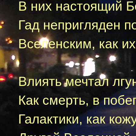
В них настоящий Бо
Гад
непригляден п
Вселенским, как и
Влиять мечтал лгу
Как смерть, в побе
Галактики, как кож