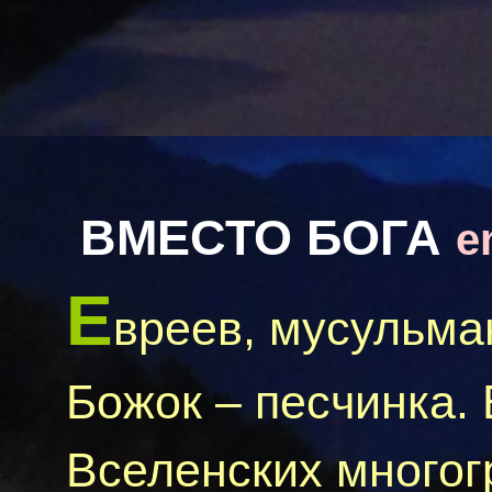
ВМЕСТО БОГА
e
Е
вреев, мусульма
Божок – песчинка.
Вселенских многог