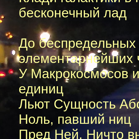
бесконечный лад
До беспредельных 
элементарнейших 
У Макрокосмосов и
единиц
Льют Сущность Абс
Ноль, павший ниц
Пред Ней, Ничто в