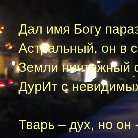
Дал имя Богу
пара
Астральный, он в с
Земли ничтожный с
ДурИт
с невидимых
Тварь – дух, но
o
н
-