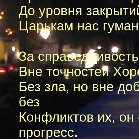
До уровня закрытий
Царькам нас гумано
За справедливость 
Вне точностей Хоро
Без зла, но вне до
без
Конфликтов их, он 
прогресс.