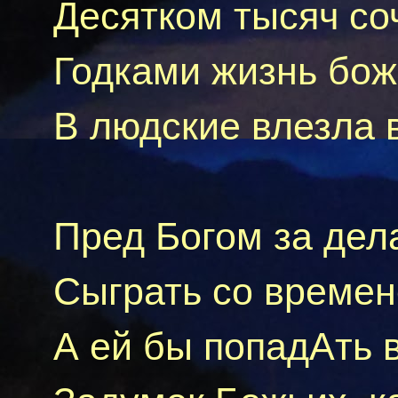
Десятком тысяч
со
Годками жизнь бож
В людские влезла 
Пред Богом за дел
C
ыграть
со времене
А
e
й
бы
попад
A
ть
в