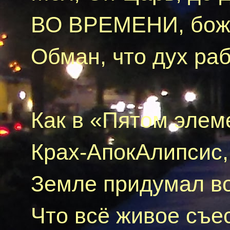
ВО ВРЕМЕНИ, бож
Обман, что дух ра
Как в «Пятом элем
Крах-АпокАлипсис
Земле придумал во
Что всё живое
съе