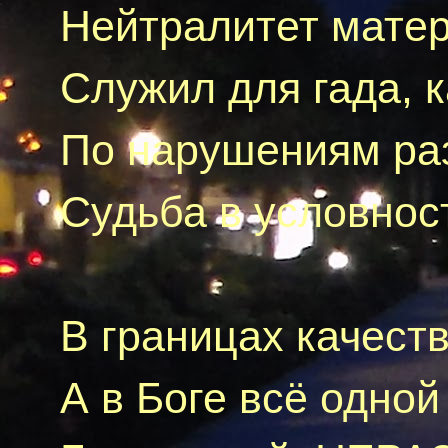
Нейтралитет мате
Служил для
гада
, 
По нарушениям ра
Судьба в
условнос
В границах качеств
А в Боге всё одно