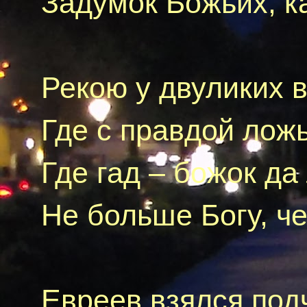
Задумок Божьих, к
Рекою
y
двуликих в
Где с правдой ложь
Где
гад
– божок да
Не больше Богу, ч
Евреев взялся под