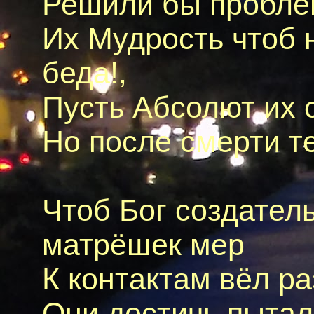
Решили бы проблем
Их Мудрость чтоб н
беда!,
Пусть Абсолют их 
Но после смерти те
Чтоб Бог создател
матрёшек мер
К контактам вёл ра
Они достичь пытал