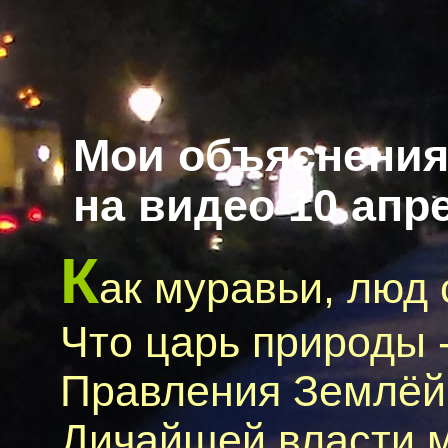
Мои объяснения 
на видео 10 апр
К
ак муравьи, люд 
Что царь природы -
Правления Землёй,
Дичайшей власти м