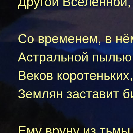
Другой Вселенной,
Со временем, в нё
Астральной пылью
Веков коротеньких,
Землян заставит б
Ему вруну из тьмы