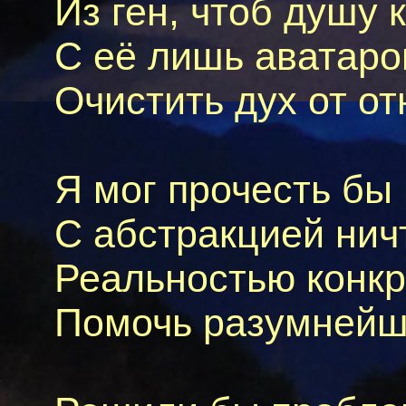
Из ген, чтоб душу 
С её лишь аватаром
Очистить дух от о
Я мог прочесть бы 
С абстракцией нич
Реальностью конкр
Помочь разумнейши