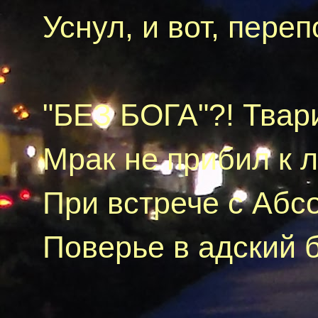
Уснул, и вот, пере
"БЕЗ БОГА"?! Твар
Мрак не прибил
к
л
При встрече с Абс
Поверье в адский 